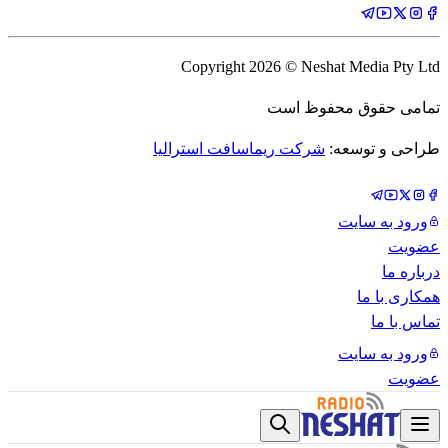
Copyright
2026
© Neshat Media Pty Ltd
تمامی حقوق محفوظ است
طراحی و توسعه:
شرکت ریماسافت استرالیا
ورود به سایت
عضویت
درباره ما
همکاری با ما
تماس با ما
ورود به سایت
عضویت