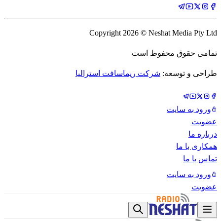
Copyright
2026
© Neshat Media Pty Ltd
تمامی حقوق محفوظ است
طراحی و توسعه:
شرکت ریماسافت استرالیا
ورود به سایت
عضویت
درباره ما
همکاری با ما
تماس با ما
ورود به سایت
عضویت