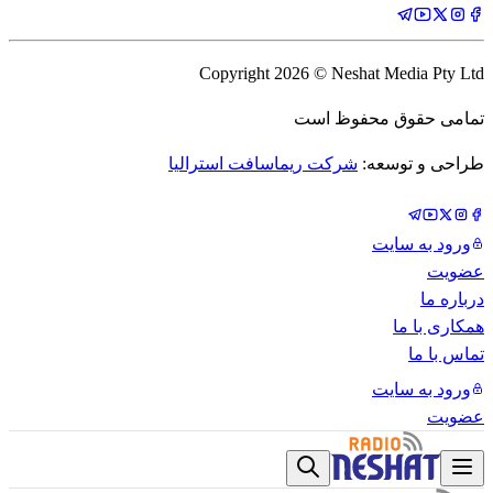
Copyright
2026
© Neshat Media Pty Ltd
تمامی حقوق محفوظ است
طراحی و توسعه:
شرکت ریماسافت استرالیا
ورود به سایت
عضویت
درباره ما
همکاری با ما
تماس با ما
ورود به سایت
عضویت