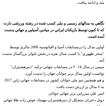
شد و ادامه نیافت.
نگاهي به مدالهای رسمی و ملی كسب شده در رشته ورزشی دارت
که تا کنون توسط بازيكنان ايراني در ميادين آسيايي و جهاني یدست
آمده است.
اولين مدال را درمسابقات آسیا و اقیانوسیه 2006 مالزی توسط
"سحر ظهوري" با كسب مدال نقره در بخش بانوان بزرگسال بدست
آمد.
سپس در سال ٢٠١٥ در مسابقات جهاني تركيه "دنيزهشتبران"
توانست اولين مدال برنز جوانان جهان را بدست آورد.
و هم همچنین تيم ملي جوانان كشور در مسابقات جهاني ژاپن 2017
به ٤ مدال پر ارزش دست يافت.
امير علي ميرزايي برنز جهاني جوانان
دوبل دختران متشكل از دنيزهشتبران-مهشاد عوض زاده طلا جهاني