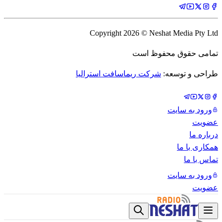
Copyright
2026
© Neshat Media Pty Ltd
تمامی حقوق محفوظ است
طراحی و توسعه:
شرکت ریماسافت استرالیا
ورود به سایت
عضویت
درباره ما
همکاری با ما
تماس با ما
ورود به سایت
عضویت