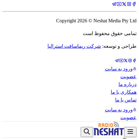
Copyright
2026
© Neshat Media Pty Ltd
تمامی حقوق محفوظ است
طراحی و توسعه:
شرکت ریماسافت استرالیا
ورود به سایت
عضویت
درباره ما
همکاری با ما
تماس با ما
ورود به سایت
عضویت