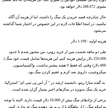
بشوم‌، 288.072 دلار خواهد بود.
حال چنان‌چه قصد خریدن یک سگ را داشته، اما از هزینه آن آگاه
نباشید، در اینجا اطلاعات لازم در این خصوص در اختیار شما گذاشته
می‌شود.
هزینه اولیه : 1.199 دلار
طی دو ماهه نخست پس از خرید روبی، من مجبور شدم تا حدود
250.000 دلار برایش هزینه کنم. این هزینه‌ها شامل قیمت خود سگ (
800 دلار) وقتی که فقط 9 هفته بیشتر نداشت، واکسیناسیون،
میکروچیپ، داروی ضد کرم و عقیم کردن سگ بود.
به گفته سارا زیتو، دانشمند ارشد در " آر اس پی سی ای" استرالیا،
خرید یک سگ به‌ویژه در سال‌های اخیر بسیار گران شده است.
برخی از نژادهای سگ بیش از 10.000 دلار قیمت دارند. البته با توجه
به اینکه سگ را از پناهگاه یا از پرورش دهنده سگ خریداری کنید،