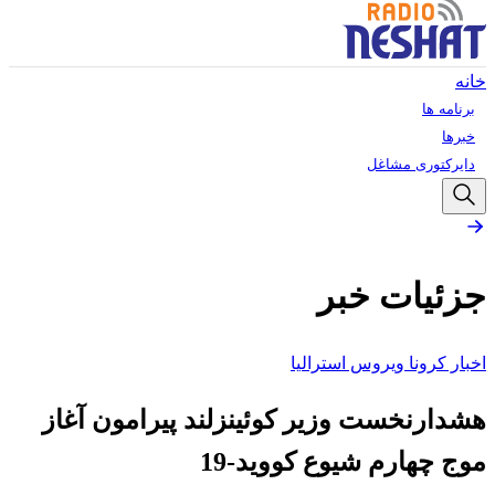
خانه
برنامه ها
خبرها
دایرکتوری مشاغل
جزئیات خبر
اخبار کرونا ویروس استرالیا
هشدارنخست وزیر کوئینزلند پیرامون آغاز
موج چهارم شیوع کووید-19