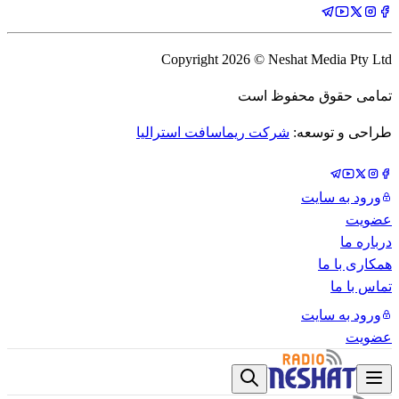
Copyright
2026
© Neshat Media Pty Ltd
تمامی حقوق محفوظ است
طراحی و توسعه:
شرکت ریماسافت استرالیا
ورود به سایت
عضویت
درباره ما
همکاری با ما
تماس با ما
ورود به سایت
عضویت