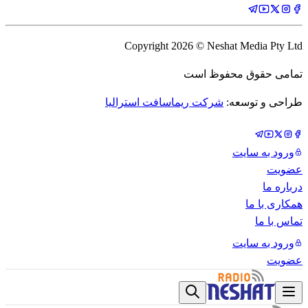
Copyright
2026
© Neshat Media Pty Ltd
تمامی حقوق محفوظ است
طراحی و توسعه:
شرکت ریماسافت استرالیا
ورود به سایت
عضویت
درباره ما
همکاری با ما
تماس با ما
ورود به سایت
عضویت