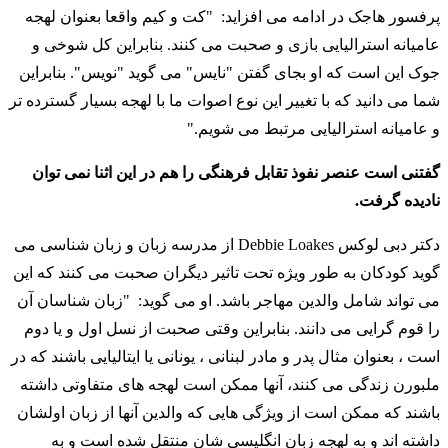
پرفسور هاجک در ادامه می افزاید: "کت و کیم واقعا بعنوان لهجه
عامیانه استرالیایی بازی و صحبت می کنند. بنابراین کل شوخی و
جوک این است که او بجای گفتن "نایس" می گوید "نویس". بنابراین
شما می دانید که با تغییر این نوع اصوات ما با لهجه بسیار گسترده تر
و عامیانه استرالیایی مرتبط می شویم."
گفتنی است عنصر نفوذ تقابل فرهنگی را هم در این اثنا نمی توان
نادیده گرفت.
دکتر دبی لوکس Debbie Loakes از مدرسه زبان و زبان شناسی می
گوید کودکان به طور ویژه تحت تاثیر دیگران صحبت می کنند که این
می تواند شامل والدین مهاجر باشد. او می گوید: "زبان شناسان آن
را قوم گرایی می دانند. بنابراین وقتی صحبت از نسل اول و یا دوم
است ، بعنوان مثال پدر و مادر لبنانی ، یونانی یا ایتالیایی باشند که در
ملبورن زندگی می کنند، آنها ممکن است لهجه های متفاوتی داشته
باشند که ممکن است از ویژگی هایی که والدین آنها از زبان اولشان
داشته اند و به لهجه زبان انگلیسی شان منتقل شده است و به