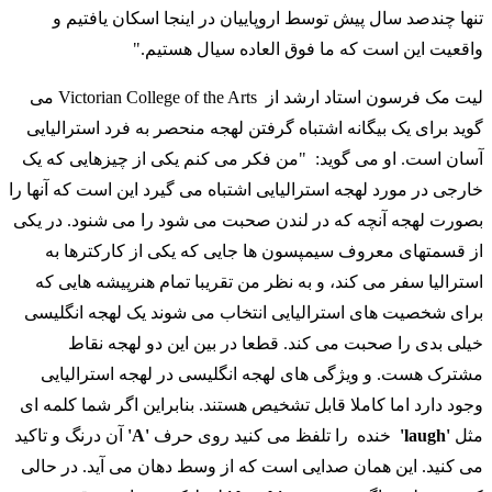
تنها چندصد سال پیش توسط اروپاییان در اینجا اسکان یافتیم و
واقعیت این است که ما فوق العاده سیال هستیم."
لیت مک فرسون استاد ارشد از Victorian College of the Arts می
گوید برای یک بیگانه اشتباه گرفتن لهجه منحصر به فرد استرالیایی
آسان است. او می گوید: "من فکر می کنم یکی از چیزهایی که یک
خارجی در مورد لهجه استرالیایی اشتباه می گیرد این است که آنها را
بصورت لهجه آنچه که در لندن صحبت می شود را می شنود. در یکی
از قسمتهای معروف سیمپسون ها جایی که یکی از کارکترها به
استرالیا سفر می کند، و به نظر من تقریبا تمام هنرپیشه هایی که
برای شخصیت های استرالیایی انتخاب می شوند یک لهجه انگلیسی
خیلی بدی را صحبت می کند. قطعا در بین این دو لهجه نقاط
مشترک هست. و ویژگی های لهجه انگلیسی در لهجه استرالیایی
وجود دارد اما کاملا قابل تشخیص هستند. بنابراین اگر شما کلمه ای
مثل
'laugh'
خنده را تلفظ می کنید روی حرف
'A'
آن درنگ و تاکید
می کنید. این همان صدایی است که از وسط دهان می آید. در حالی