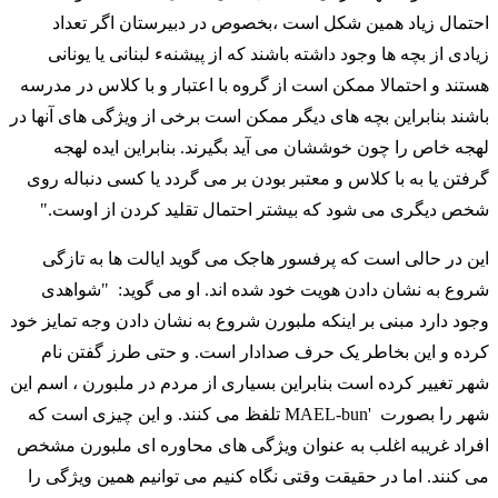
احتمال زیاد همین شکل است ،بخصوص در دبیرستان اگر تعداد
زیادی از بچه ها وجود داشته باشند که از پیشنهء لبنانی یا یونانی
هستند و احتمالا ممکن است از گروه با اعتبار و با کلاس در مدرسه
باشند بنابراین بچه های دیگر ممکن است برخی از ویژگی های آنها در
لهجه خاص را چون خوششان می آید بگیرند. بنابراین ایده لهجه
گرفتن یا به با کلاس و معتبر بودن بر می گردد یا کسی دنباله روی
شخص دیگری می شود که بیشتر احتمال تقلید کردن از اوست."
این در حالی است که پرفسور هاجک می گوید ایالت ها به تازگی
شروع به نشان دادن هویت خود شده اند. او می گوید: "شواهدی
وجود دارد مبنی بر اینکه ملبورن شروع به نشان دادن وجه تمایز خود
کرده و این بخاطر یک حرف صدادار است. و حتی طرز گفتن نام
شهر تغییر کرده است بنابراین بسیاری از مردم در ملبورن ، اسم این
شهر را بصورت 'MAEL-bun تلفظ می کنند. و این چیزی است که
افراد غریبه اغلب به عنوان ویژگی های محاوره ای ملبورن مشخص
می کنند. اما در حقیقت وقتی نگاه کنیم می توانیم همین ویژگی را