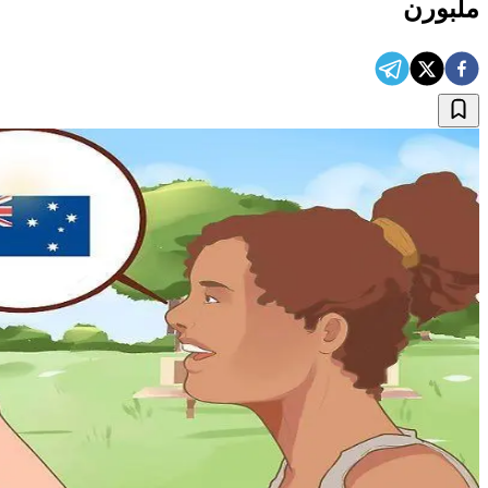
ملبورن