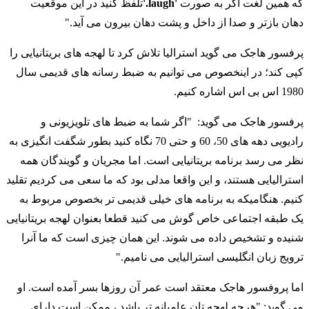
که همین لغت اگر به صورت
'laugh.'
تلفظ کنید در این موقعیت
دهان بازتر و صدا از داخل و پشت دهان بیرون می آید."
پرفسور هاجک می گوید استرالیا تلاش کرد تا لهجه های بریتانیایی را
کپی کند؛ در اینخصوص می توانیم به ضبط رسانه های قدیمی سال
1980 اس بی اس اشاره کنیم.
پرفسور هاجک می گوید: "اگر شما به ضبط های تلویزیونی و
رادیویی دهه های 50، 60 و حتی 70 نگاه کنید بطور شگفت انگیزی به
نظر می رسد برنامه بریتانیایی است. اما مجریان و گویندگان همه
استرالیایی هستند، و این واقعا مدلی بود که ما سعی می کردیم تقلید
کنیم. هنگامیکه به برنامه های خیلی قدیمی تر بخصوص مربوط به
یک طبقه اجتماعی خاص گوش می کنید قطعا بعنوان لهجه بریتانیایی
شنیده و تشخیص داده می شوند. این همان چیزی است که ما آنرا
ترویج زبان انگلیسی استرالیایی می نامیم."
اما پروفسور هاجک معتقد است عمر آن روزها بسر آمده است. او
می گوید: "هرچه لهجه تان عامیانه تر باشد ، ممکن است دارای