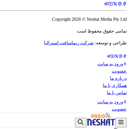
Copyright
2026
© Neshat Media Pty Ltd
تمامی حقوق محفوظ است
طراحی و توسعه:
شرکت ریماسافت استرالیا
ورود به سایت
عضویت
درباره ما
همکاری با ما
تماس با ما
ورود به سایت
عضویت