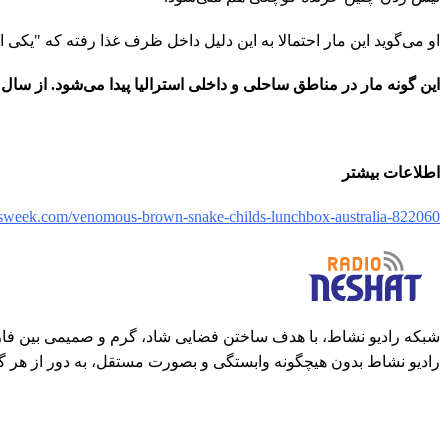
او می‌گوید این مار احتمالا به این دلیل داخل ظرف غذا رفته که "یکی ا
این گونه مار در مناطق ساحلی و داخلی استرالیا پیدا می‌شود. از سال ۲۰۰۰ تا کنون مرگ ۲۳ نفر در اثر نیش این مار گزارش شده است.
اطلاعات بیشتر
sweek.com/venomous-brown-snake-childs-lunchbox-australia-822060
شبکه رادیو نشاط، با هدف ساختن فضایی شاد، گرم و صمیمی بین فارس
رادیو نشاط بدون هیچگونه وابستگی و بصورت مستقل، به دور از هر گ