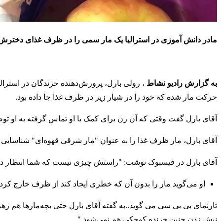
مادر دانش آموزی در استرالیا یک مار سمی را در ظرف غذای دخترش پ
به گزارش رادیو نشاط
، رولی بارل، پرورش‌دهنده خزندگان در استرالی
حرکت مار شده که خود را در شیار زیر در ظرف غذا جا داده بود.
آقای بارل گفت وقتی که آن زن برای کمک با او تماس گرفته به او توصی
آقای بارل، مار ظرف غذا را به عنوان "مار شرقی قهوه‌ای" شناسایی 
آقای بارل در فیسبوک نوشت: "راستش چیزی نیست که شما انتظار داشت
او می‌گوید مار را بدون آن که خطری ایجاد کند از ظرف خارج کرده‌
تارنمای بی بی سی می گوید..به گفته آقای بارل حتی بچه‌مارها هم ز
نیش زدن چنین خزنده کوچکی هم نمی‌شود."