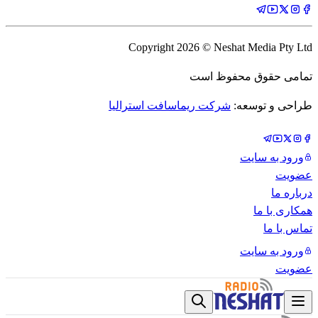
Copyright
2026
© Neshat Media Pty Ltd
تمامی حقوق محفوظ است
طراحی و توسعه:
شرکت ریماسافت استرالیا
ورود به سایت
عضویت
درباره ما
همکاری با ما
تماس با ما
ورود به سایت
عضویت