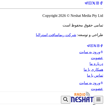
Copyright
2026
© Neshat Media Pty Ltd
تمامی حقوق محفوظ است
طراحی و توسعه:
شرکت ریماسافت استرالیا
ورود به سایت
عضویت
درباره ما
همکاری با ما
تماس با ما
ورود به سایت
عضویت