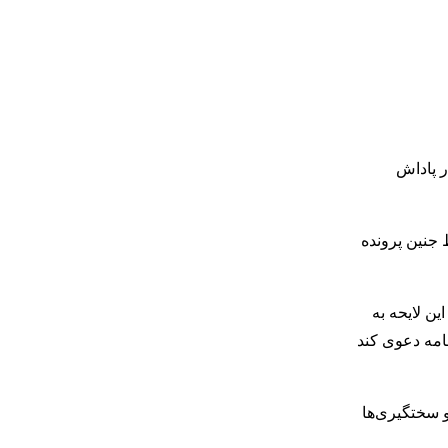
ر پاداش
جنین پرونده
ن لایحه به
امه دعوی کند
و سختگیری‌ها