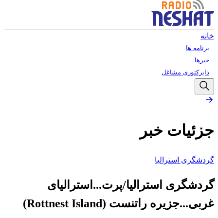
خانه
برنامه ها
خبرها
دایرکتوری مشاغل
جزئیات خبر
گردشگری استرالیا
گردشگری استرالیا/پرت...استرالیای
غربی...جزیره راتنست (Rottnest Island)