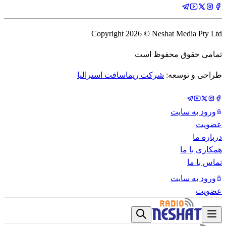
Copyright
2026
© Neshat Media Pty Ltd
تمامی حقوق محفوظ است
طراحی و توسعه:
شرکت ریماسافت استرالیا
ورود به سایت
عضویت
درباره ما
همکاری با ما
تماس با ما
ورود به سایت
عضویت