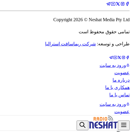
Copyright
2026
© Neshat Media Pty Ltd
تمامی حقوق محفوظ است
طراحی و توسعه:
شرکت ریماسافت استرالیا
ورود به سایت
عضویت
درباره ما
همکاری با ما
تماس با ما
ورود به سایت
عضویت