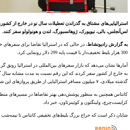
لس‌آنجلس، بالی، نیویورک، ژوهانسبورگ، لندن و هونولولو سفر کنند.
به گزارش رادیونشاط
، در حالی که در استرالیا تقاضا برای سفرها
300 هزار بلیط‌ تخفیف‌دار با قیمت پایه 299 دلار رونمایی کرد.
آمارها نشان می‌دهد که بازار سفرهای بین‌المللی در استرالیا رونق گ
گذشته میلادی، ۷ میلیون مسافر استرالیایی از طریق پروازهای این شرکت راهی مقاصد بین‌المللی شدند.
کرایست‌چرچ، ولینگتون و کوئینزتاون، خبر داد.
شایان ذکر است که حراج بزرگ بلیط‌های تخفیفی کانتاس تا نیمه‌شب ۵ نوامبر ادامه خواهد داشت، مگر آنکه ظرفیت اختصاص‌یافته زودتر به اتمام برسد.