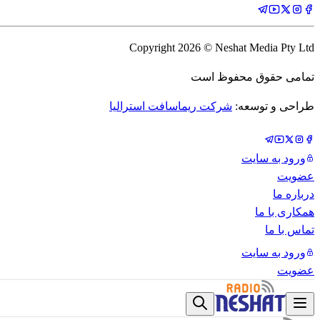
Copyright
2026
© Neshat Media Pty Ltd
تمامی حقوق محفوظ است
طراحی و توسعه:
شرکت ریماسافت استرالیا
ورود به سایت
عضویت
درباره ما
همکاری با ما
تماس با ما
ورود به سایت
عضویت