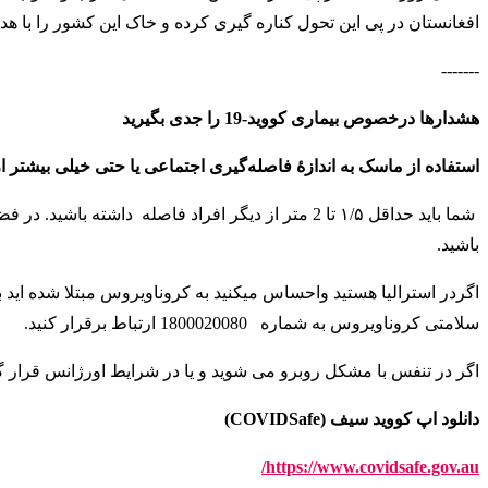
افغانستان در پی این تحول کناره گیری کرده و خاک این کشور را با 
-------
هشدارها درخصوص بیماری کووید-19 را جدی بگیرید
استفاده از ماسک به اندازهٔ فاصله‌گیری اجتماعی یا حتی خیلی بیشتر ا
شما باید حداقل ۱/۵ تا 2 متر از دیگر افراد فاصله دا
باشید
.
اگردر استرالیا هستید واحساس میکنید به کروناویروس مبتلا شده اید 
سلامتی کروناویروس به شماره
1800020080 ارتباط برقرار کنید
.
اگر در تنفس با مشکل روبرو می شوید و یا در شرایط اورژانس قرار گرفته اید می توانید
دانلود اپ کووید سیف (COVIDSafe)
https://www.covidsafe.gov.au/