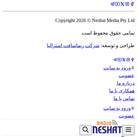
Copyright
2026
© Neshat Media Pty Ltd
تمامی حقوق محفوظ است
طراحی و توسعه:
شرکت ریماسافت استرالیا
ورود به سایت
عضویت
درباره ما
همکاری با ما
تماس با ما
ورود به سایت
عضویت