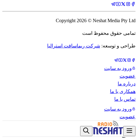
Copyright
2026
© Neshat Media Pty Ltd
تمامی حقوق محفوظ است
طراحی و توسعه:
شرکت ریماسافت استرالیا
ورود به سایت
عضویت
درباره ما
همکاری با ما
تماس با ما
ورود به سایت
عضویت