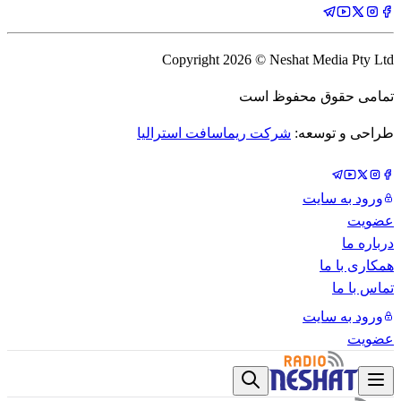
Copyright
2026
© Neshat Media Pty Ltd
تمامی حقوق محفوظ است
طراحی و توسعه:
شرکت ریماسافت استرالیا
ورود به سایت
عضویت
درباره ما
همکاری با ما
تماس با ما
ورود به سایت
عضویت