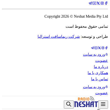
Copyright
2026
© Neshat Media Pty Ltd
تمامی حقوق محفوظ است
طراحی و توسعه:
شرکت ریماسافت استرالیا
ورود به سایت
عضویت
درباره ما
همکاری با ما
تماس با ما
ورود به سایت
عضویت