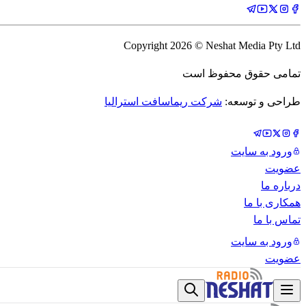
Copyright
2026
© Neshat Media Pty Ltd
تمامی حقوق محفوظ است
طراحی و توسعه:
شرکت ریماسافت استرالیا
ورود به سایت
عضویت
درباره ما
همکاری با ما
تماس با ما
ورود به سایت
عضویت