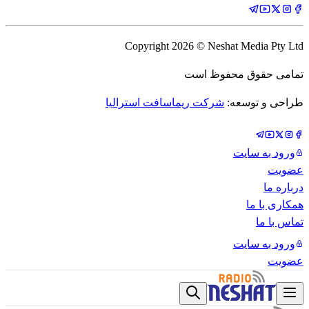
Copyright
2026
© Neshat Media Pty Ltd
تمامی حقوق محفوظ است
طراحی و توسعه:
شرکت ریماسافت استرالیا
ورود به سایت
عضویت
درباره ما
همکاری با ما
تماس با ما
ورود به سایت
عضویت