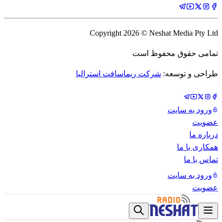
Copyright
2026
© Neshat Media Pty Ltd
تمامی حقوق محفوظ است
طراحی و توسعه:
شرکت ریماسافت استرالیا
ورود به سایت
عضویت
درباره ما
همکاری با ما
تماس با ما
ورود به سایت
عضویت