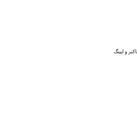
رینزبورو، فاکنر و اپینگ