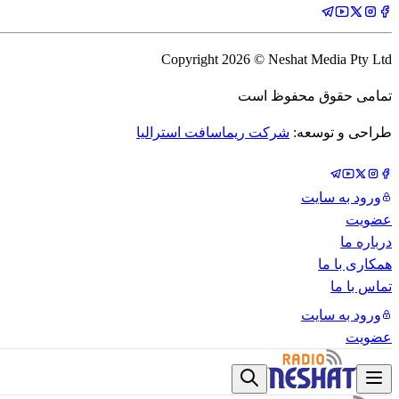
Copyright
2026
© Neshat Media Pty Ltd
تمامی حقوق محفوظ است
طراحی و توسعه:
شرکت ریماسافت استرالیا
ورود به سایت
عضویت
درباره ما
همکاری با ما
تماس با ما
ورود به سایت
عضویت