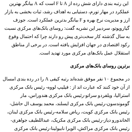
این رتبه بندی دارای شش رده از A تا F است که A بیانگر بهترین
عملکرد در مهار تورم، دستیابی به اهداف رشد، ثبات بخشی به بازار
ارز و مدیریت نرخ بهره و F بیانگر بدترین عملکرد است. جوزف
گیاروپوتو، سردبیر این نشریه گفت: روسای بانک‌های مرکزی نسبت
به سال گذشته کار سخت‌تری پیش رو دارند چرا که احتمال وقوع
رکود اقتصادی در جهان افزایش یافته است. در برخی از مناطق
استقلال عمل بانک‌های مرکزی مورد تهدید است.
برترین روسای بانک‌های مرکزی
در مجموع ۱۰ نفر موفق شده‌اند رتبه کیفی A را در رده بندی امسال
از آن خود کنند که عبارت اند از : فیلیپ لووه- رئیس بانک مرکزی
استرالیا، ویلفردو سراتو-رئیس بانک مرکزی هندوراس، مار
گوموندسون-رئیس بانک مرکزی ایسلند، محمد یوسف ال حاشل-
رئیس بانک مرکزی کویت، ریاض سلامه-رئیس بانک مرکزی لبنان،
الخاندورو دیاز-رئیس بانک مرکزی مکزیک، عبداللطیف جواهری-
رئیس بانک مرکزی مراکش، الویرا نابیولینا-رئیس بانک مرکزی