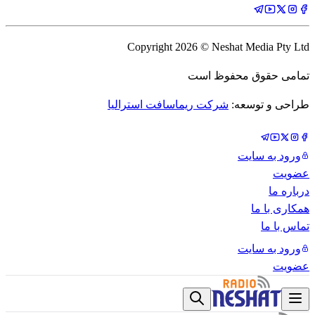
Copyright
2026
© Neshat Media Pty Ltd
تمامی حقوق محفوظ است
طراحی و توسعه:
شرکت ریماسافت استرالیا
ورود به سایت
عضویت
درباره ما
همکاری با ما
تماس با ما
ورود به سایت
عضویت