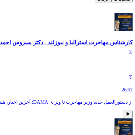
کارشناس مهاجرت استرالیا و نیوزلند - دکتر سیروس احمد
26:57
از دستورالعمل جدید وزیر مهاجرت تا ویزای DAMA؛ آخرین اخبار، هشدارها و پاسخ به پرسش‌های مهم مهاجرتی، همراه با دکتر سیروس احمدی