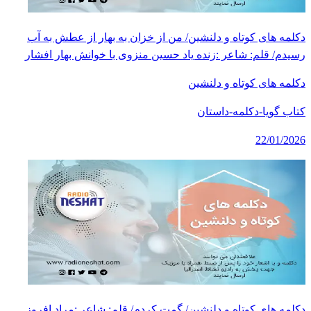
دکلمه های کوتاه و دلنشین/ من از خزان به بهار از عطش به آب
رسیدم/ قلم: شاعر :زنده یاد حسین منزوی با خوانش بهار افشار
دکلمه های کوتاه و دلنشین
کتاب گویا-دکلمه-داستان
22/01/2026
دکلمه های کوتاه و دلنشین/ گمت کردم/ قلم: شاعر :مراد افروز