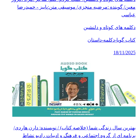
معین/ گوینده :مرضیه منجزی/ موسیقی متن:پاییز - حمیدرضا
عباسی
دکلمه های کوتاه و دلنشین
کتاب گویا-دکلمه-داستان
18/11/2025
بهترین سال زندگی شما (خلاصه کتاب) / نویسنده: دارن هاردی/
برنامه ای از گروه اجتماعی و فرهنگ و ادبیات رادیو نشاط