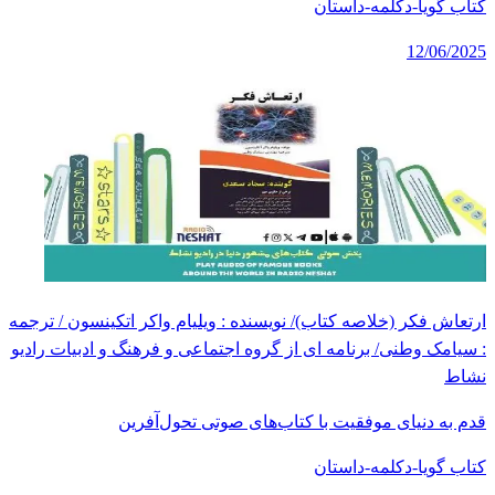
کتاب گویا-دکلمه-داستان
12/06/2025
ارتعاش فکر (خلاصه کتاب)/ نویسنده : ویلیام واکر اتکینسون / ترجمه
: سیامک وطنی/ برنامه ای از گروه اجتماعی و فرهنگ و ادبیات رادیو
نشاط
قدم به دنیای موفقیت با کتاب‌های صوتی تحول‌آفرین
کتاب گویا-دکلمه-داستان