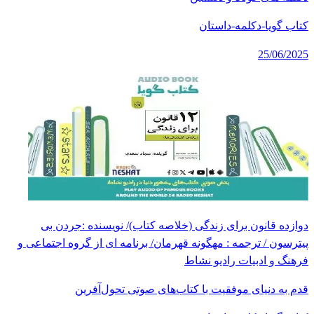
کتاب گویا-دکلمه-داستان
25/06/2025
دوازده قانون برای زندگی (خلاصه کتاب)/ نویسنده :جردن بی
پیترسون / ترجمه : مهگونه قهرمان/ برنامه ای از گروه اجتماعی و
فرهنگ و ادبیات رادیو نشاط
قدم به دنیای موفقیت با کتاب‌های صوتی تحول‌آفرین