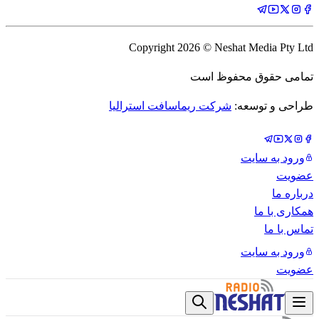
Copyright
2026
© Neshat Media Pty Ltd
تمامی حقوق محفوظ است
طراحی و توسعه:
شرکت ریماسافت استرالیا
ورود به سایت
عضویت
درباره ما
همکاری با ما
تماس با ما
ورود به سایت
عضویت