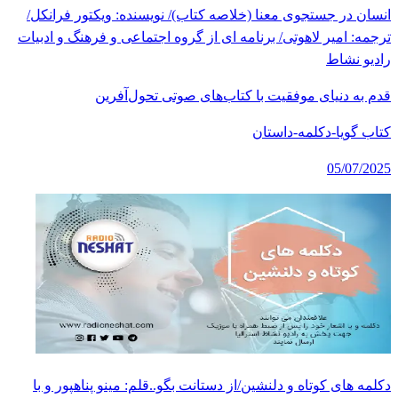
انسان در جستجوی معنا (خلاصه کتاب)/ نویسنده: ویکتور فرانکل/
ترجمه: امیر لاهوتی/ برنامه ای از گروه اجتماعی و فرهنگ و ادبیات
رادیو نشاط
قدم به دنیای موفقیت با کتاب‌های صوتی تحول‌آفرین
کتاب گویا-دکلمه-داستان
05/07/2025
دکلمه های کوتاه و دلنشین/از دستانت بگو..قلم: مینو پناهپور و با