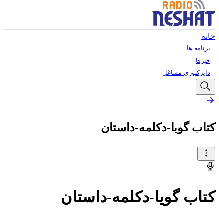
خانه
برنامه ها
خبرها
دایرکتوری مشاغل
کتاب گویا-دکلمه-داستان
کتاب گویا-دکلمه-داستان