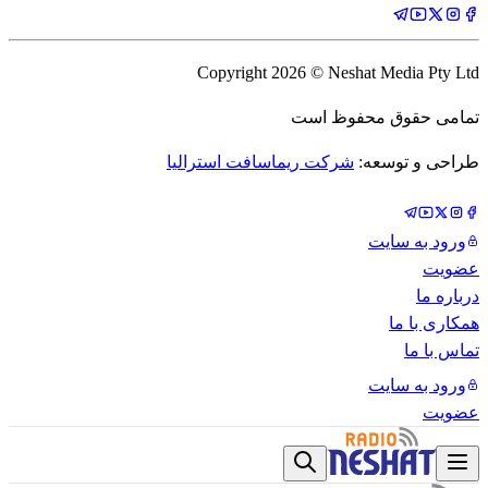
Copyright
2026
© Neshat Media Pty Ltd
تمامی حقوق محفوظ است
طراحی و توسعه:
شرکت ریماسافت استرالیا
ورود به سایت
عضویت
درباره ما
همکاری با ما
تماس با ما
ورود به سایت
عضویت