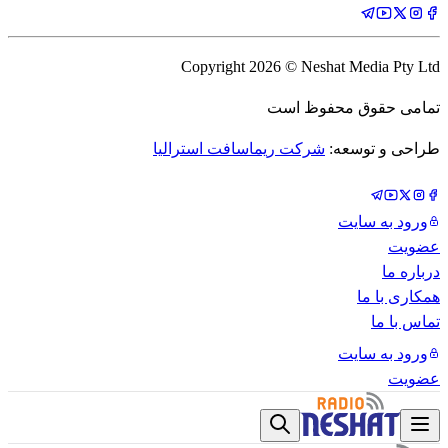
Copyright
2026
© Neshat Media Pty Ltd
تمامی حقوق محفوظ است
طراحی و توسعه:
شرکت ریماسافت استرالیا
ورود به سایت
عضویت
درباره ما
همکاری با ما
تماس با ما
ورود به سایت
عضویت