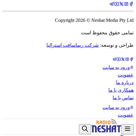
Copyright
2026
© Neshat Media Pty Ltd
تمامی حقوق محفوظ است
طراحی و توسعه:
شرکت ریماسافت استرالیا
ورود به سایت
عضویت
درباره ما
همکاری با ما
تماس با ما
ورود به سایت
عضویت