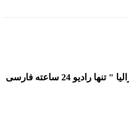
گزارش مراسم جشن ، آغاز ششمین سال فعالیت " رادیو نشاط استرالیا " تنها رادیو 24 ساعته فارسی