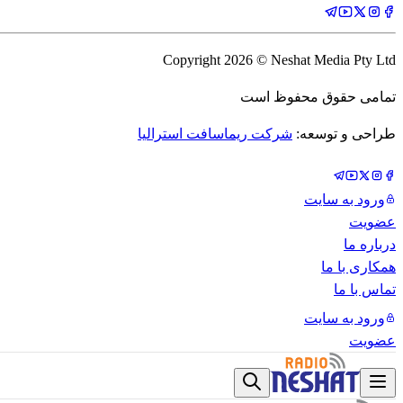
Copyright
2026
© Neshat Media Pty Ltd
تمامی حقوق محفوظ است
طراحی و توسعه:
شرکت ریماسافت استرالیا
ورود به سایت
عضویت
درباره ما
همکاری با ما
تماس با ما
ورود به سایت
عضویت