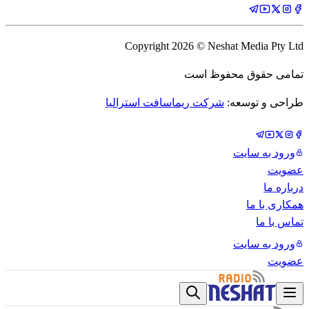
Copyright
2026
© Neshat Media Pty Ltd
تمامی حقوق محفوظ است
طراحی و توسعه:
شرکت ریماسافت استرالیا
ورود به سایت
عضویت
درباره ما
همکاری با ما
تماس با ما
ورود به سایت
عضویت