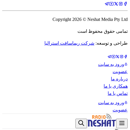
Copyright
2026
© Neshat Media Pty Ltd
تمامی حقوق محفوظ است
طراحی و توسعه:
شرکت ریماسافت استرالیا
ورود به سایت
عضویت
درباره ما
همکاری با ما
تماس با ما
ورود به سایت
عضویت