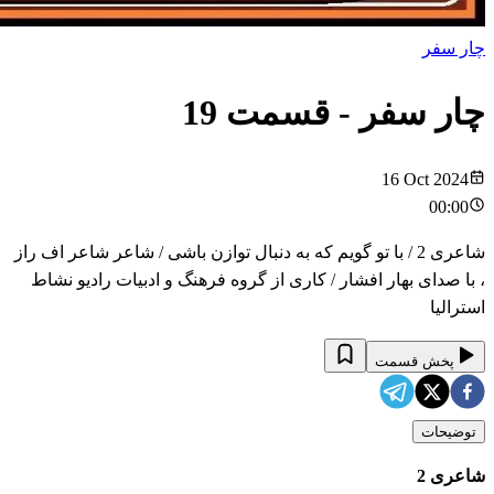
چار سفر
چار سفر
- قسمت
19
16 Oct 2024
00:00
شاعری 2 / با تو گویم که به دنبال توازن باشی / شاعر شاعر اف راز
، با صدای بهار افشار / کاری از گروه فرهنگ و ادبیات رادیو نشاط
استرالیا
پخش قسمت
توضیحات
شاعری 2