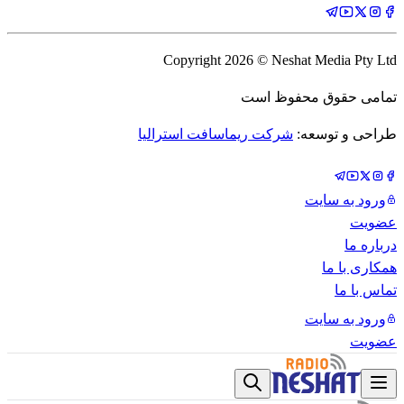
Copyright
2026
© Neshat Media Pty Ltd
تمامی حقوق محفوظ است
طراحی و توسعه:
شرکت ریماسافت استرالیا
ورود به سایت
عضویت
درباره ما
همکاری با ما
تماس با ما
ورود به سایت
عضویت