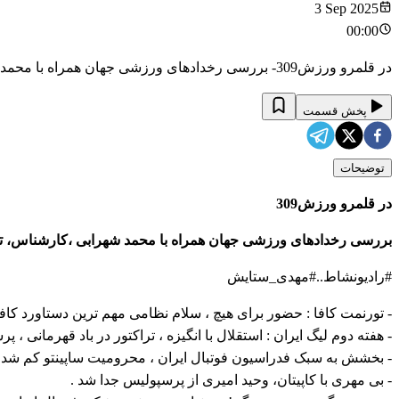
3 Sep 2025
00:00
در قلمرو ورزش309- بررسی رخدادهای ورزشی جهان همراه با محمد شهرابی ،کارشناس، تحلیلگر و روزنامه نگار ورزشی مقیم استرالیا
پخش قسمت
توضیحات
در قلمرو ورزش309
بررسی رخدادهای ورزشی جهان همراه با محمد شهرابی ،کارشناس، تحل
#رادیونشاط..#مهدی_ستایش
- تورنمت کافا : حضور برای هیچ ، سلام نظامی مهم ترین دستاورد کافا 
- هفته دوم لیگ ایران : استقلال با انگیزه ، تراکتور در باد قهرمانی ،
- بخشش به سبک فدراسیون فوتبال ایران ، محرومیت ساپینتو کم شد .
- بی مهری با کاپیتان، وحید امیری از پرسپولیس جدا شد .