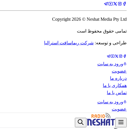
Copyright
2026
© Neshat Media Pty Ltd
تمامی حقوق محفوظ است
طراحی و توسعه:
شرکت ریماسافت استرالیا
ورود به سایت
عضویت
درباره ما
همکاری با ما
تماس با ما
ورود به سایت
عضویت