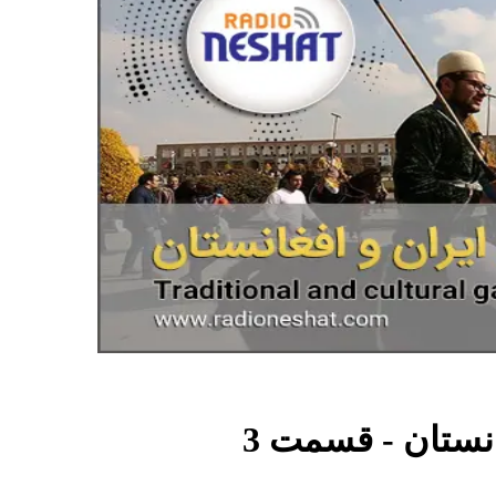
نستان
- قسمت
3