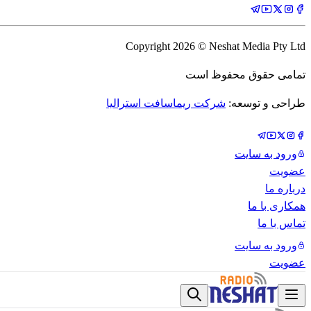
Copyright
2026
© Neshat Media Pty Ltd
تمامی حقوق محفوظ است
طراحی و توسعه:
شرکت ریماسافت استرالیا
ورود به سایت
عضویت
درباره ما
همکاری با ما
تماس با ما
ورود به سایت
عضویت