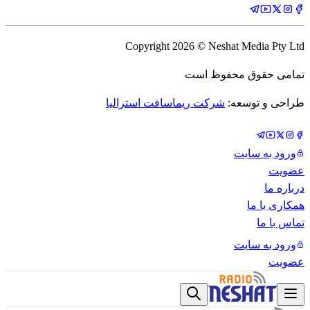
Copyright
2026
© Neshat Media Pty Ltd
تمامی حقوق محفوظ است
طراحی و توسعه:
شرکت ریماسافت استرالیا
ورود به سایت
عضویت
درباره ما
همکاری با ما
تماس با ما
ورود به سایت
عضویت