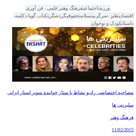
همه دسته‌ها
ورزش
اجتماعی
فرهنگ وهنر
علمی ، فن آوری
اقتصادی
طنز -سرگرمی
سلامت
حقوقی
گردشگری
کتاب گویا-دکلمه-
داستان
کودک و نوجوان
مصاحبه اختصاصی رادیو نشاط با ستار خواننده سوپر استار ایرانی
سلبریتی ها
فرهنگ وهنر
11/02/2015