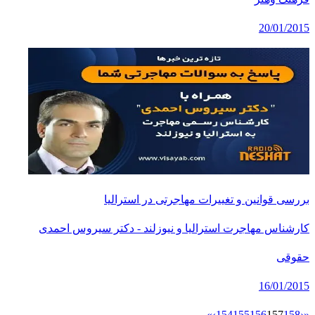
20/01/2015
بررسی قوانین و تغییرات مهاجرتی در استرالیا
کارشناس مهاجرت استرالیا و نیوزلند - دکتر سیروس احمدی
حقوقی
16/01/2015
»
›
154
155
156
157
158
‹
«