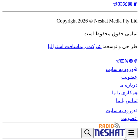
Copyright
2026
© Neshat Media Pty Ltd
تمامی حقوق محفوظ است
طراحی و توسعه:
شرکت ریماسافت استرالیا
ورود به سایت
عضویت
درباره ما
همکاری با ما
تماس با ما
ورود به سایت
عضویت