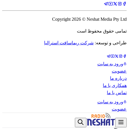
Copyright
2026
© Neshat Media Pty Ltd
تمامی حقوق محفوظ است
طراحی و توسعه:
شرکت ریماسافت استرالیا
ورود به سایت
عضویت
درباره ما
همکاری با ما
تماس با ما
ورود به سایت
عضویت