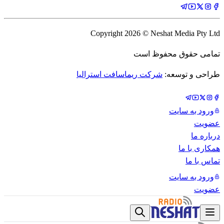
Copyright
2026
© Neshat Media Pty Ltd
تمامی حقوق محفوظ است
طراحی و توسعه:
شرکت ریماسافت استرالیا
ورود به سایت
عضویت
درباره ما
همکاری با ما
تماس با ما
ورود به سایت
عضویت