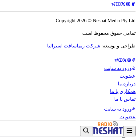
Copyright
2026
© Neshat Media Pty Ltd
تمامی حقوق محفوظ است
طراحی و توسعه:
شرکت ریماسافت استرالیا
ورود به سایت
عضویت
درباره ما
همکاری با ما
تماس با ما
ورود به سایت
عضویت