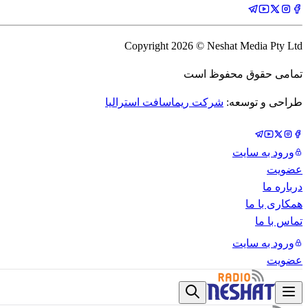
Copyright
2026
© Neshat Media Pty Ltd
تمامی حقوق محفوظ است
طراحی و توسعه:
شرکت ریماسافت استرالیا
ورود به سایت
عضویت
درباره ما
همکاری با ما
تماس با ما
ورود به سایت
عضویت