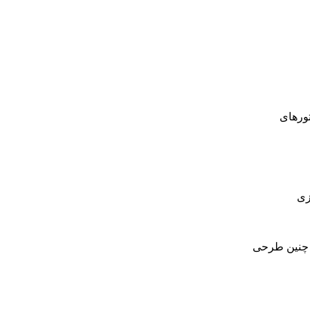
تورهای
ازسازی
یب چنین طرحی