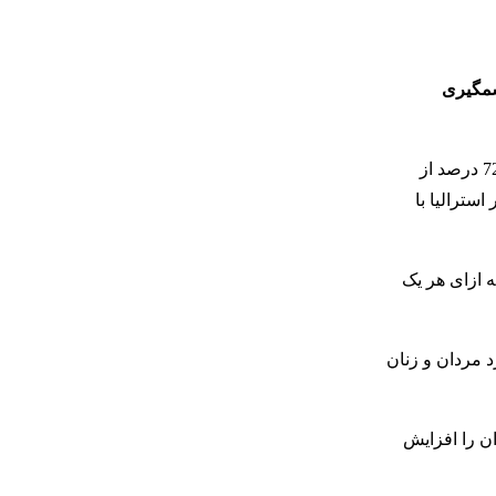
طور چشمگیری
، بر اساس این گزارش که بر مبنای داده‌های بیش از 5 هزار کارفرما و 8 هزار شرکت در سراسر استرالیا تهیه شده، 72.2 درصد از
سترالیا با
 می‌دهد که به ازای هر یک
 مردان و زنان
ن را افزایش