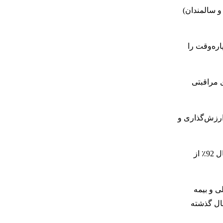
و سالمندان)
ره‌وقت را
 مراقبتی
ارزش‌گذاری و
هرچه میانگین حقوق و دستمزد یک شرکت بالاتر باشد، احتمال اینکه شکاف جنسیتی در پرداخت به نفع مردان باشد بیشتر است. به عنوان مثال 92٪ از
لار مانند ساخت و ساز (25.3٪) و خدمات مالی و بیمه
 نسبت به سال گذشته