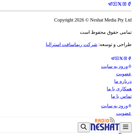
Copyright
2026
© Neshat Media Pty Ltd
تمامی حقوق محفوظ است
طراحی و توسعه:
شرکت ریماسافت استرالیا
ورود به سایت
عضویت
درباره ما
همکاری با ما
تماس با ما
ورود به سایت
عضویت