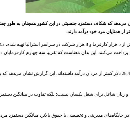
د آژانس برابری جنسیتی محل کار استرالیا (WGEA) نشان می‌دهد که شکاف دستمزد جنسیتی در این کشور همچنان به 
پرداخت می‌کنند. این بدان معناست که تقریبا سه چهارم کارفرمایان در ا
به طور میانگین، زنان استرالیایی در 12 ماه منتهی به مارس 2024، 28,425 دلار کمتر از مردان درآمد داشته‌اند. این گزارش نشان
 زنان شاغل برای شغل یکسان نیست؛ بلکه تفاوت در میانگین دستمزد
 جایگاه‌های مدیریتی و تخصصی با حقوق بالاتر، میانگین دستمزد مردا