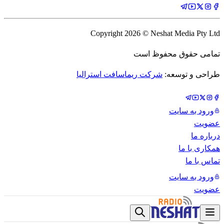
Copyright
2026
© Neshat Media Pty Ltd
تمامی حقوق محفوظ است
طراحی و توسعه:
شرکت ریماسافت استرالیا
ورود به سایت
عضویت
درباره ما
همکاری با ما
تماس با ما
ورود به سایت
عضویت