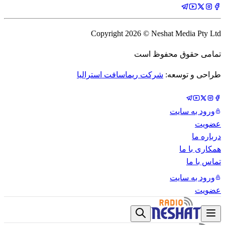
Copyright
2026
© Neshat Media Pty Ltd
تمامی حقوق محفوظ است
طراحی و توسعه:
شرکت ریماسافت استرالیا
ورود به سایت
عضویت
درباره ما
همکاری با ما
تماس با ما
ورود به سایت
عضویت