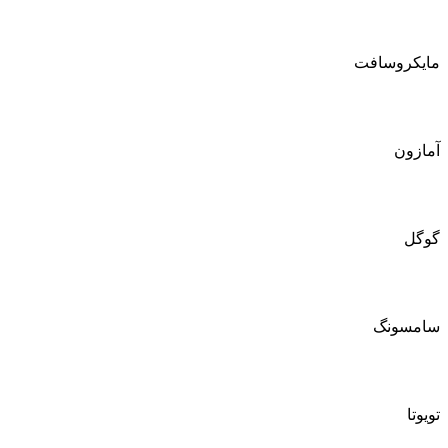
مایکروسافت
آمازون
گوگل
سامسونگ
تویوتا