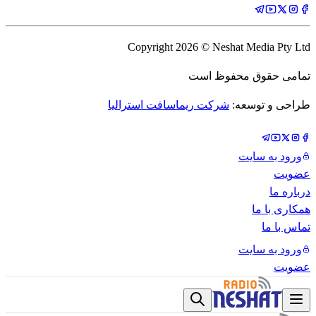
Copyright
2026
© Neshat Media Pty Ltd
تمامی حقوق محفوظ است
طراحی و توسعه:
شرکت ریماسافت استرالیا
ورود به سایت
عضویت
درباره ما
همکاری با ما
تماس با ما
ورود به سایت
عضویت