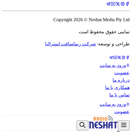
Copyright
2026
© Neshat Media Pty Ltd
تمامی حقوق محفوظ است
طراحی و توسعه:
شرکت ریماسافت استرالیا
ورود به سایت
عضویت
درباره ما
همکاری با ما
تماس با ما
ورود به سایت
عضویت