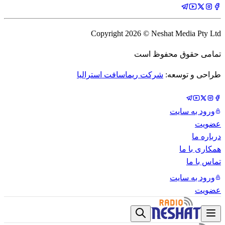
Copyright
2026
© Neshat Media Pty Ltd
تمامی حقوق محفوظ است
طراحی و توسعه:
شرکت ریماسافت استرالیا
ورود به سایت
عضویت
درباره ما
همکاری با ما
تماس با ما
ورود به سایت
عضویت