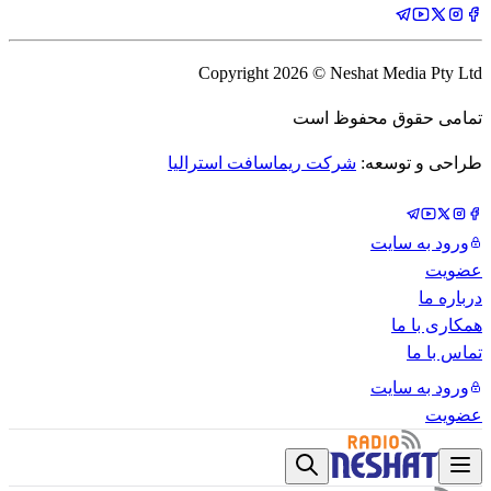
Copyright
2026
© Neshat Media Pty Ltd
تمامی حقوق محفوظ است
طراحی و توسعه:
شرکت ریماسافت استرالیا
ورود به سایت
عضویت
درباره ما
همکاری با ما
تماس با ما
ورود به سایت
عضویت