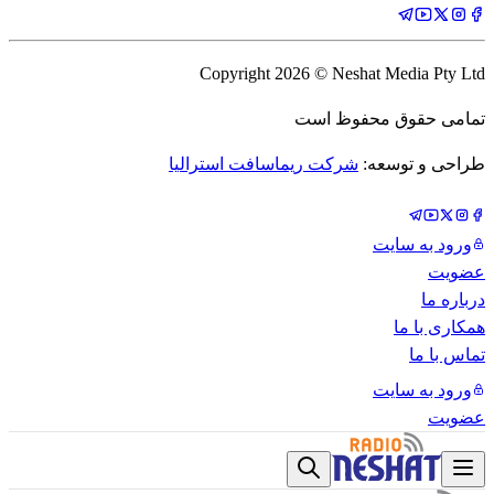
Copyright
2026
© Neshat Media Pty Ltd
تمامی حقوق محفوظ است
طراحی و توسعه:
شرکت ریماسافت استرالیا
ورود به سایت
عضویت
درباره ما
همکاری با ما
تماس با ما
ورود به سایت
عضویت