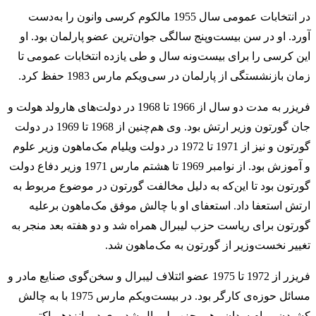
در انتخابات عمومی سال 1955 مالکوم کرسی وانون را به‌دست
آورد. او در سن بیست‌وپنج سالگی جوان‌ترین عضو پارلمان بود. او
این کرسی را برای بیست‌ونه سال و طی یازده انتخابات عمومی تا
زمان بازنشستگی از پارلمان در سی‌ویکم مارس 1983 حفظ کرد.
فریزر به مدت دو سال از 1966 تا 1968 در دولت‌های هارولد هولت و
جان گورتون وزیر ارتش بود. وی هم‌چنین از 1968 تا 1969 در دولت
گورتون و نیز از 1971 تا 1972 در دولت ویلیام مک‌ماهون وزیر علوم
و آموزش بود. از نوامبر 1969 تا هشتم مارس 1971 وزیر دفاع دولت
گورتون بود تا این‌که به دلیل مخالفت گورتون در موضوع مربوط به
ارتش استعفا داد. استعفای او با چالش موفق مک‌ماهون برعلیه
گورتون برای ریاست حزب لیبرال همراه شد و دو هفته بعد منجر به
تغییر نخست‌وزیر از گورتون به مک‌ماهون شد.
فریزر از 1972 تا 1975 عضو ائتلاف لیبرال و سخن‌گوی صنایع مادر و
مسائل حوزه‌ی کارگر بود. در بیست‌ویکم مارس 1975 با به چالش
کشیدن بی‌ام سدان رهبر حزب لیبرال شد. وی در پانزدهم اکتبر