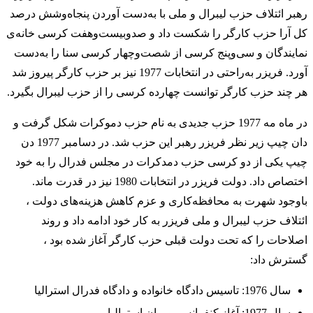
رهبر ائتلاف حزب لیبرال و ملی با به‌دست آوردن پنجاه‌وشش درصد
کل آرا حزب کارگر را شکست داد و صدوبیست‌وهفت کرسی خانه‌ی
نمایندگان و سی‌وپنج کرسی از شصت‌وچهار کرسی سنا را به‌دست
آورد. فریزر به‌راحتی در انتخابات 1977 نیز بر حزب کارگر پیروز شد
هر چند حزب کارگر توانست چهارده کرسی را از حزب لیبرال بگیرد.
در ماه مه 1977 حزب جدیدی به نام حزب دموکرات شکل گرفت و
دان چیپ زیر نظر فریزر رهبر این حزب شد. در دسامبر 1977 دن
چیپ یکی از دو کرسی حزب دمدکرات در مجلس فدرال را به خود
اختصاص داد. دولت فریزر در انتخابات 1980 نیز در قدرت ماند.
باوجود شهرت به محافظه‌کاری و عزم کاهش هزینه‌های دولت ،
ائتلاف حزب لیبرال و ملی فریزر به کار خود ادامه داد و روند
اصلاحات را که تحت دولت قبلی حزب کارگر آغاز شده بود ،
گسترش داد:
سال 1976: تاسیس دادگاه خانواده و دادگاه فدرال استرالیا
سال 1977: آغاز کنفرانس بومیان استرالیا