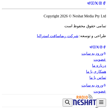
Copyright
2026
© Neshat Media Pty Ltd
تمامی حقوق محفوظ است
طراحی و توسعه:
شرکت ریماسافت استرالیا
ورود به سایت
عضویت
درباره ما
همکاری با ما
تماس با ما
ورود به سایت
عضویت