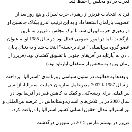
قدرت در دو مجلس را حفظ کند.
فردای انتخابات فریزر از رهبری حزب لیبرال و پنج روز بعد از
عضویت پارلمان استعفا داد و به این ترتیب اندرو پیکاک جانشین او
در رهبری حزب لیبرال شد. با ترک مجلس ، فریزر به نارین
بازگشت، اما در امور عمومی فعال بود. در سال 1985 او به عنوان
عضو گروه بین‌المللی "افراد برجسته" انتخاب شد و به دنبال پایان
دادن به آپارتاید در آفریقای جنوبی با تشویق گفتمان بود. (فریزر از
زمان ورود به مجلس از منتقدان آپارتاید بود.)
او بعدها به فعالیت در ستون سیاسی روزنامه‌ی "استرالیا" پرداخت.
از سال 1987 تا 2002 مدیرعامل سازمان حمایت استرالیا، آژانسی
بین‌المللی برای ریشه‌کنی و کمک به کاهش فقر در آفریقا بود. در
سال 2000 در پی تلاش‌های انسان‌دوستانه‌اش در عرصه بین‌المللی و
نیز استرالیا مدال حقوق انسانی کشور استرالیا را دریافت کرد.
فریزر در بیستم مارس 2015 در ملبورن درگذشت.