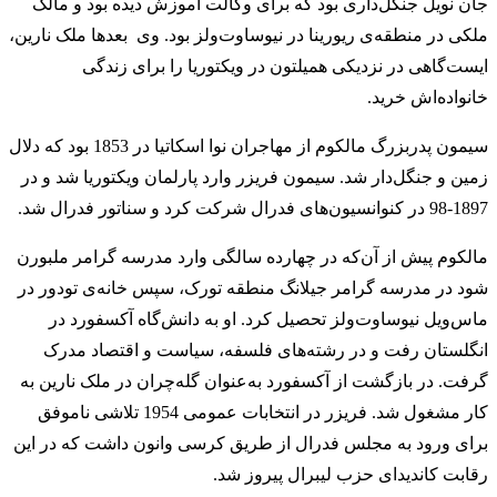
جان نویل جنگل‌داری بود که برای وکالت آموزش دیده بود و مالک
ملکی در منطقه‌ی ریورینا در نیوساوت‌ولز بود. وی بعدها ملک نارین،
ایست‌گاهی در نزدیکی همیلتون در ویکتوریا را برای زندگی
خانواده‌اش خرید.
سیمون پدربزرگ مالکوم از مهاجران نوا اسکاتیا در 1853 بود که دلال
زمین و جنگل‌دار شد. سیمون فریزر وارد پارلمان ویکتوریا شد و در
1897-98 در کنوانسیون‌های فدرال شرکت کرد و سناتور فدرال شد.
مالکوم پیش از آن‌که در چهارده سالگی وارد مدرسه گرامر ملبورن
شود در مدرسه گرامر جیلانگ منطقه تورک، سپس خانه‌ی تودور در
ماس‌ویل نیوساوت‌ولز تحصیل کرد. او به دانش‌گاه آکسفورد در
انگلستان رفت و در رشته‌های فلسفه، سیاست و اقتصاد مدرک
گرفت. در بازگشت از آکسفورد به‌عنوان گله‌چران در ملک نارین به
کار مشغول شد. فریزر در انتخابات عمومی 1954 تلاشی ناموفق
برای ورود به مجلس فدرال از طریق کرسی وانون داشت که در این
رقابت کاندیدای حزب لیبرال پیروز شد.