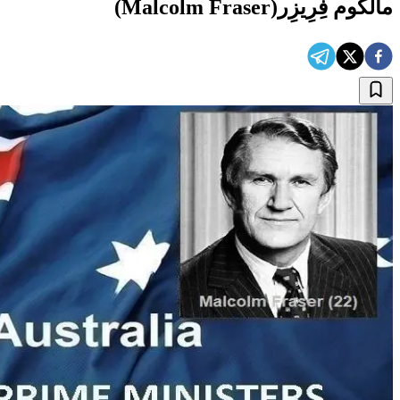
مالکوم فِرِیزِر(Malcolm Fraser)